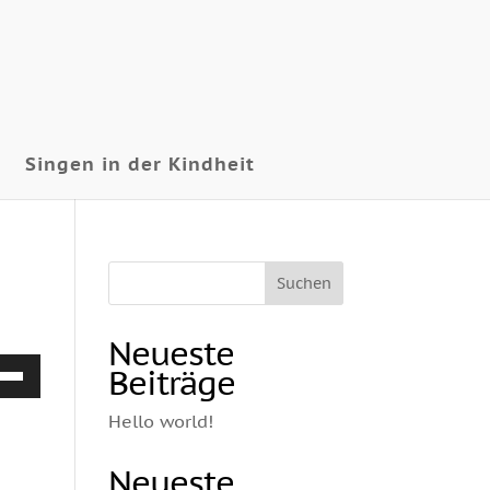
Singen in der Kindheit
Neueste
ltasten
Beiträge
h/Runter
utzen,
Hello world!
Neueste