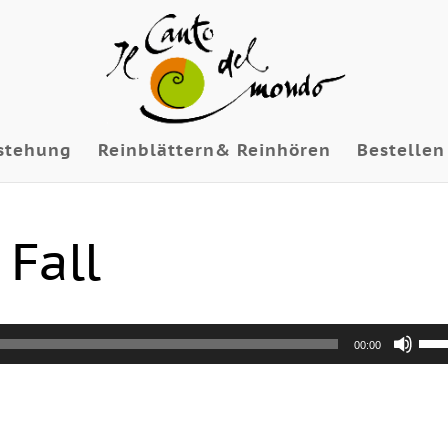
stehung
Reinblättern& Reinhören
Bestellen
 Fall
Pfei
00:00
Hoc
ben
um
die